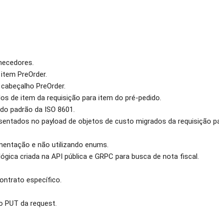
necedores.
item PreOrder.
cabeçalho PreOrder.
os de item da requisição para item do pré-pedido.
do padrão da ISO 8601.
entados no payload de objetos de custo migrados da requisição pa
mentação e não utilizando enums.
ica criada na API pública e GRPC para busca de nota fiscal.
ontrato específico.
o PUT da request.