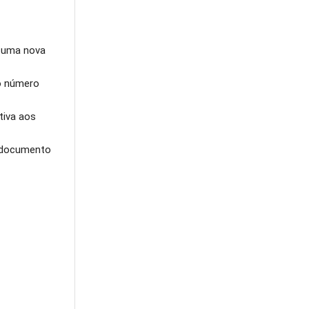
r uma nova
 o número
tiva aos
o documento