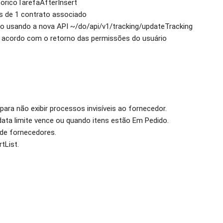
toricoTarefaAfterInsert
s de 1 contrato associado
to usando a nova API ~/do/api/v1/tracking/updateTracking
 de acordo com o retorno das permissões do usuário
ara não exibir processos invisíveis ao fornecedor.
data limite vence ou quando itens estão Em Pedido.
de fornecedores.
tList.