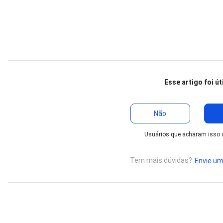
Esse artigo foi út
Não
Usuários que acharam isso út
Tem mais dúvidas?
Envie um