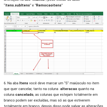
"I
tens.subItens"
e
"Remocaoitens"
6. Na aba
Itens
você deve marcar um "S" maiúsculo no item
que quer cancelar, tanto na coluna
alteracao
quanto na
coluna
cancelado
, as colunas que estejam totalmente em
branco podem ser excluídas, mas só as que estiverem
totalmente em branco, depois disso pode salvar as alterações